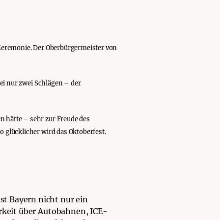
e Zeremonie. Der Oberbürgermeister von
bei nur zwei Schlägen – der
n hätte – sehr zur Freude des
to glücklicher wird das Oktoberfest.
t Bayern nicht nur ein
arkeit über Autobahnen, ICE-