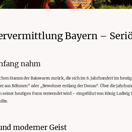
ervermittlung Bayern – Seriö
Anfang nahm
hen Stamm der Baiuwaren zurück, die sich im 6. Jahrhundert im heutig
er aus Böhmen“ oder „Bewohner entlang der Donau“. Über die Jahrhund
n seiner heutigen Form verwendet wird – eingeführt von König Ludwig I.,
llte.
und moderner Geist