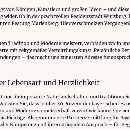
ägt von Königen, Künstlern und großen Ideen – und diese
tag wider. Ob in der prachtvollen Residenzstadt Würzburg,
anten Festung Marienberg: Hier verschmelzen Vergangen
hen Tradition und Moderne meistert, verbinden wir in un
rte mit zeitgemäßer Vermittlungskunst. Persönliche Bet
bindungen – das macht uns zur ersten Adresse für anspruch
er Lebensart und Herzlichkeit
t nur für imposante Naturlandschaften und traditionsreic
ussten Sie, dass in über 40 Prozent der bayerischen Haus
ion und Moderne so meisterhaft vereint wie kaum eine and
as Richtige. Als renommierte Partnervermittlung für Baye
naler Kompetenz und internationalem Anspruch – für Be