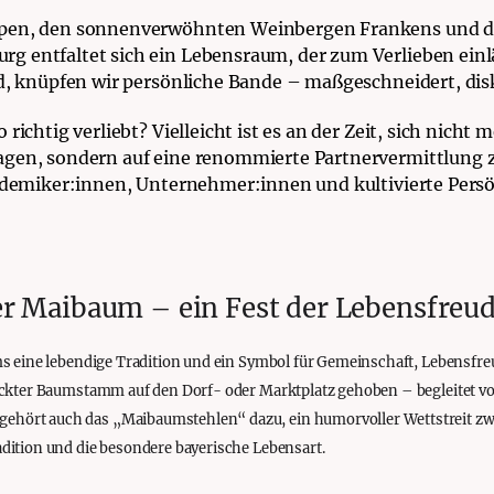
lpen, den sonnenverwöhnten Weinbergen Frankens und d
 entfaltet sich ein Lebensraum, der zum Verlieben einlä
rd, knüpfen wir persönliche Bande – maßgeschneidert, dis
richtig verliebt? Vielleicht ist es an der Zeit, sich nicht
gen, sondern auf eine renommierte Partnervermittlung zu 
kademiker:innen, Unternehmer:innen und kultivierte Persö
er Maibaum – ein Fest der Lebensfreu
ms eine lebendige Tradition und ein Symbol für Gemeinschaft, Lebensfr
mückter Baumstamm auf den Dorf- oder Marktplatz gehoben – begleitet 
ehört auch das „Maibaumstehlen“ dazu, ein humorvoller Wettstreit z
dition und die besondere bayerische Lebensart.