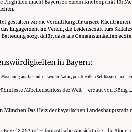
e Flughäfen macht Bayern zu einem Knotenpunkt für Men
uchen.
tet gestalten wir die Vermittlung für unsere Klient:innen.
s das Engagement im Verein, die Leidenschaft fürs Skifah
 Betreuung sorgt dafür, dass aus Gemeinsamkeiten echte
enswürdigkeiten in Bayern:
en Mischung aus beeindruckender Natur, prachtvollen Schlössern und leb
rühmteste Märchenschloss der Welt – erbaut von König Lu
 in München
Das Herz der bayerischen Landeshauptstadt
.
 Berg (2.962 m) – fantastische Aussicht über die Alpen, 